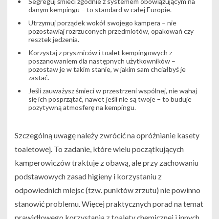
Segreguj śmieci zgodnie z systemem obowiązującym na
danym kempingu – to standard w całej Europie.
Utrzymuj porządek wokół swojego kampera – nie
pozostawiaj rozrzuconych przedmiotów, opakowań czy
resztek jedzenia.
Korzystaj z pryszniców i toalet kempingowych z
poszanowaniem dla następnych użytkowników –
pozostaw je w takim stanie, w jakim sam chciałbyś je
zastać.
Jeśli zauważysz śmieci w przestrzeni wspólnej, nie wahaj
się ich posprzątać, nawet jeśli nie są twoje – to buduje
pozytywną atmosferę na kempingu.
Szczególną uwagę należy zwrócić na opróżnianie kasety
toaletowej. To zadanie, które wielu początkujących
kamperowiczów traktuje z obawą, ale przy zachowaniu
podstawowych zasad higieny i korzystaniu z
odpowiednich miejsc (tzw. punktów zrzutu) nie powinno
stanowić problemu. Więcej praktycznych porad na temat
prawidłowego korzystania z toalety chemicznej i innych