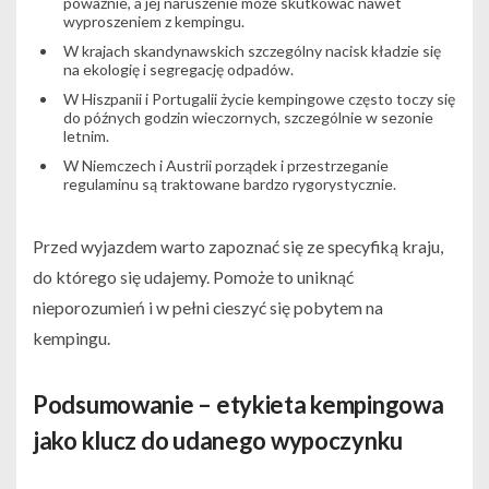
poważnie, a jej naruszenie może skutkować nawet
wyproszeniem z kempingu.
W krajach skandynawskich szczególny nacisk kładzie się
na ekologię i segregację odpadów.
W Hiszpanii i Portugalii życie kempingowe często toczy się
do późnych godzin wieczornych, szczególnie w sezonie
letnim.
W Niemczech i Austrii porządek i przestrzeganie
regulaminu są traktowane bardzo rygorystycznie.
Przed wyjazdem warto zapoznać się ze specyfiką kraju,
do którego się udajemy. Pomoże to uniknąć
nieporozumień i w pełni cieszyć się pobytem na
kempingu.
Podsumowanie – etykieta kempingowa
jako klucz do udanego wypoczynku