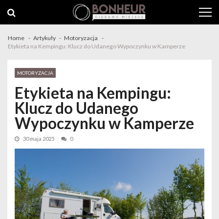
Skip to navigation
Skip to content
Home
Artykuły
Motoryzacja
Etykieta na Kempingu: Klucz do Udanego Wypoczynku w Kamperze
MOTORYZACJA
Etykieta na Kempingu:
Klucz do Udanego
Wypoczynku w Kamperze
30 maja 2025
0