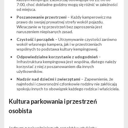
7:00, choć dokładne godziny mogą się różnić w zależności
od miejsca.
Poszanowanie przestrzeni
– Każdy kamperowicz ma
prawo do swojej prywatnej strefy wokół pojazdu.
Wkraczanie w tę przestrzeń bez zaproszenia jest
naruszeniem niepisanych zasad.
Czystość i porządek
– Utrzymywanie czystości zarówno
wokół własnego kampera, jak i w przestrzeniach
wspólnych to podstawa kultury kempingowej.
Odpowiedzialne korzystanie z udogodnień
–
Infrastruktura kempingowa jest wspólna, dlatego należy
korzystać z niej z poszanowaniem dla innych
użytkowników.
Nadzór nad dziećmi i zwierzętami
– Zapewnienie, że
najmłodsi i czworonożni członkowie rodziny nie zakłócają
spokoju innych to obowiązek każdego rodzica i właściciela.
Kultura parkowania i przestrzeń
osobista
Jednym z najważniejszych aspektów etykiety