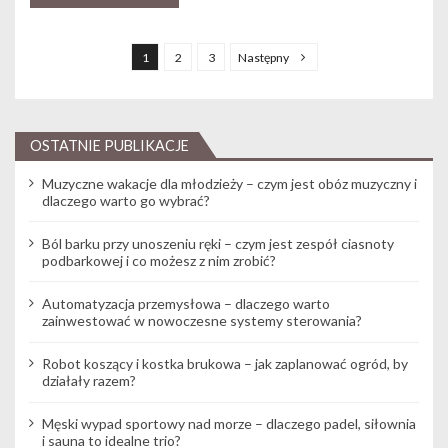
Nawigacja po wpisach
1
2
3
Następny
OSTATNIE PUBLIKACJE
Muzyczne wakacje dla młodzieży – czym jest obóz muzyczny i
dlaczego warto go wybrać?
Ból barku przy unoszeniu ręki – czym jest zespół ciasnoty
podbarkowej i co możesz z nim zrobić?
Automatyzacja przemysłowa – dlaczego warto
zainwestować w nowoczesne systemy sterowania?
Robot koszący i kostka brukowa – jak zaplanować ogród, by
działały razem?
Męski wypad sportowy nad morze – dlaczego padel, siłownia
i sauna to idealne trio?