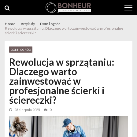
Skip to navigation
Skip to content
Home
Artykuły
Dom i ogród
Rewolucja w sprzątaniu: Dlaczego warto zainwestować w profesjonalne
ścierki i ściereczki?
DOM I OGRÓD
Rewolucja w sprzątaniu:
Dlaczego warto
zainwestować w
profesjonalne ścierki i
ściereczki?
28 sierpnia 2025
0