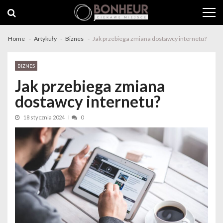
Skip to navigation
Skip to content
Home
Artykuły
Biznes
Jak przebiega zmiana dostawcy internetu?
BIZNES
Jak przebiega zmiana
dostawcy internetu?
18 stycznia 2024
0