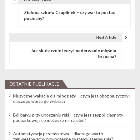
Nawigacja wpisu
Zielona szkoła Czaplinek – czy warto posłać
pociechy?
Next Article
Jak skutecznie leczyć naderwanie mięśnia
brzucha?
OSTATNIE PUBLIKACJE
Muzyczne wakacje dla młodzieży – czym jest obóz muzyczny i
dlaczego warto go wybrać?
Ból barku przy unoszeniu ręki – czym jest zespół ciasnoty
podbarkowej i co możesz z nim zrobić?
Automatyzacja przemysłowa – dlaczego warto
zainwestować w nowoczesne systemy sterowania?