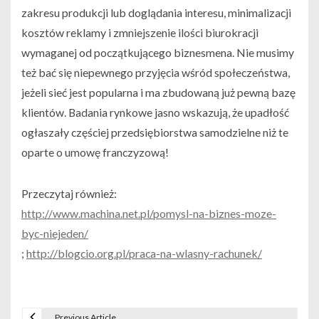
zakresu produkcji lub doglądania interesu, minimalizacji
kosztów reklamy i zmniejszenie ilości biurokracji
wymaganej od początkującego biznesmena. Nie musimy
też bać się niepewnego przyjęcia wśród społeczeństwa,
jeżeli sieć jest popularna i ma zbudowaną już pewną bazę
klientów. Badania rynkowe jasno wskazują, że upadłość
ogłaszały częściej przedsiębiorstwa samodzielne niż te
oparte o umowę franczyzową!
Przeczytaj również:
http://www.machina.net.pl/pomysl-na-biznes-moze-
byc-niejeden/
;
http://blogcio.org.pl/praca-na-wlasny-rachunek/
Previous Article