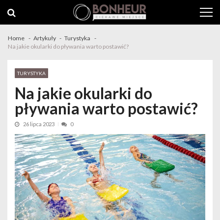
Skip to navigation
Skip to content
Home
Artykuły
Turystyka
Na jakie okularki do pływania warto postawić?
TURYSTYKA
Na jakie okularki do
pływania warto postawić?
26 lipca 2023
0