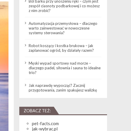
Ból barku przy unoszeniu ręki – czym jest
zespół ciasnoty podbarkowej i co możesz
z nim zrobić?
Automatyzacja przemysłowa – dlaczego
warto zainwestować w nowoczesne
systemy sterowania?
Robot koszący i kostka brukowa – jak
zaplanować ogród, by działały razem?
Męski wypad sportowy nad morze –
dlaczego padel, siłownia i sauna to idealne
trio?
Jak naprawdę wypocząć? Zacznij
przygotowania, zanim spakujesz walizkę
ZOBACZ TEŻ:
pet-facts.com
jak-wybrac.pl