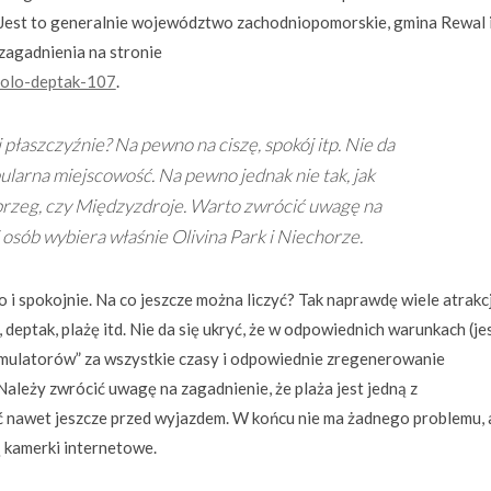
a. Jest to generalnie województwo zachodniopomorskie, gmina Rewal 
 zagadnienia na stronie
-molo-deptak-107
.
 płaszczyźnie? Na pewno na ciszę, spokój itp. Nie da
pularna miejscowość. Na pewno jednak nie tak, jak
brzeg, czy Międzyzdroje. Warto zwrócić uwagę na
 osób wybiera właśnie Olivina Park i Niechorze.
cho i spokojnie. Na co jeszcze można liczyć? Tak naprawdę wiele atrakcj
 deptak, plażę itd. Nie da się ukryć, że w odpowiednich warunkach (je
kumulatorów” za wszystkie czasy i odpowiednie zregenerowanie
ależy zwrócić uwagę na zagadnienie, że plaża jest jedną z
zić nawet jeszcze przed wyjazdem. W końcu nie ma żadnego problemu,
 kamerki internetowe.