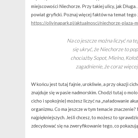
miejscowości Niechorze. Przy takiej ulicy, jak Dług
powiat gryficki. Poznaj więcej faktów na temat tego
https://olivinapark.pl/aktualnosci/niechorze-plaza
Na co jeszcze można liczyć na tej
się ukryć, że Niechorze to po
chociażby Sopot, Mielno, Koło
zagadnienie, że coraz więcej
W końcu jest tutaj fajnie, urokliwie, a przy okazji ci
znajduje się w pasie nadmorskim. Chodzi tutaj o molo,
cicho i spokojnie) możesz liczyć na „naładowanie a
organizmu. Co ma jeszcze w tym temacie znaczenie? N
najpiękniejszych. Jeśli chcesz, to możesz to sprawd
zdecydować się na zweryfikowanie tego, co pokazują