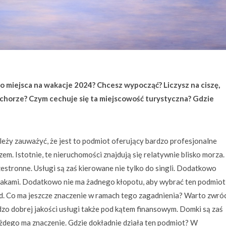
miejsca na wakacje 2024? Chcesz wypocząć? Liczysz na ciszę,
iechorze? Czym cechuje się ta miejscowość turystyczna? Gdzie
eży zauważyć, że jest to podmiot oferujący bardzo profesjonalne
. Istotnie, te nieruchomości znajdują się relatywnie blisko morza.
zestronne. Usługi są zaś kierowane nie tylko do singli. Dodatkowo
ieciakami. Dodatkowo nie ma żadnego kłopotu, aby wybrać ten podmiot
d. Co ma jeszcze znaczenie w ramach tego zagadnienia? Warto zwróc
zo dobrej jakości usługi także pod kątem finansowym. Domki są zaś
ażdego ma znaczenie. Gdzie dokładnie działa ten podmiot? W