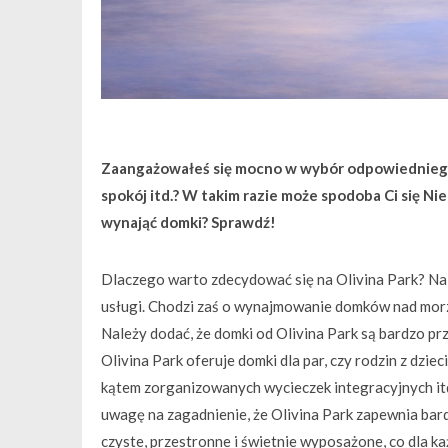
Zaangażowałeś się mocno w wybór odpowiedniego 
spokój itd.? W takim razie może spodoba Ci się N
wynająć domki? Sprawdź!
Dlaczego warto zdecydować się na Olivina Park? Nal
usługi. Chodzi zaś o wynajmowanie domków nad morzem
Należy dodać, że domki od Olivina Park są bardzo pr
Olivina Park oferuje domki dla par, czy rodzin z dz
kątem zorganizowanych wycieczek integracyjnych it
uwagę na zagadnienie, że Olivina Park zapewnia bard
czyste, przestronne i świetnie wyposażone, co dla k