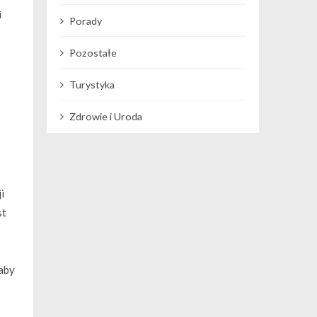
i
Porady
Pozostałe
Turystyka
Zdrowie i Uroda
i
st
 aby