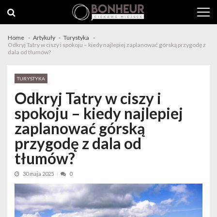
Skip to navigation
Skip to content
Home
Artykuły
Turystyka
Odkryj Tatry w ciszy i spokoju – kiedy najlepiej zaplanować górską przygodę z
dala od tłumów?
TURYSTYKA
Odkryj Tatry w ciszy i
spokoju – kiedy najlepiej
zaplanować górską
przygodę z dala od
tłumów?
30 maja 2025
0