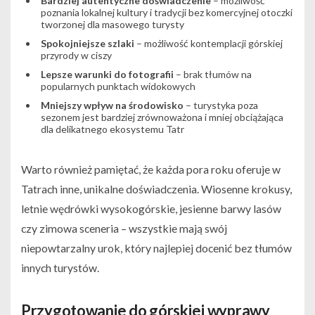
Bardziej autentyczne doświadczenie
– możliwość
poznania lokalnej kultury i tradycji bez komercyjnej otoczki
tworzonej dla masowego turysty
Spokojniejsze szlaki
– możliwość kontemplacji górskiej
przyrody w ciszy
Lepsze warunki do fotografii
– brak tłumów na
popularnych punktach widokowych
Mniejszy wpływ na środowisko
– turystyka poza
sezonem jest bardziej zrównoważona i mniej obciążająca
dla delikatnego ekosystemu Tatr
Warto również pamiętać, że każda pora roku oferuje w
Tatrach inne, unikalne doświadczenia. Wiosenne krokusy,
letnie wędrówki wysokogórskie, jesienne barwy lasów
czy zimowa sceneria – wszystkie mają swój
niepowtarzalny urok, który najlepiej docenić bez tłumów
innych turystów.
Przygotowanie do górskiej wyprawy