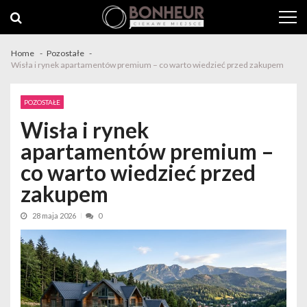
Skip to navigation
Skip to content
Home
Pozostałe
Wisła i rynek apartamentów premium – co warto wiedzieć przed zakupem
POZOSTAŁE
Wisła i rynek
apartamentów premium –
co warto wiedzieć przed
zakupem
28 maja 2026
0